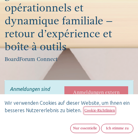
opérationnels et
dynamique familiale –
retour d’expérience et
boîte à outils
BoardForum Connect
Anmeldungen sind
Anmeldungen extern
extern oder
oder geschlossen
Wir verwenden Cookies auf dieser Website, um Ihnen ein
geschlossen
besseres Nutzererlebnis zu bieten.
Cookie-Richtlinien
Gouverner une entreprise
Nur essentielle
Ich stimme zu
familiale : entre gouvernance,