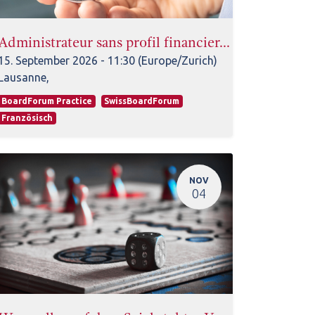
: Will ich VRP werden? Umgang und Erfahrung mit
Administrateur sans profil financier… comment reste
15. September 2026
-
11:30
(
Europe/Zurich
)
Lausanne
,
BoardForum Practice
SwissBoardForum
Französisch
NOV
04