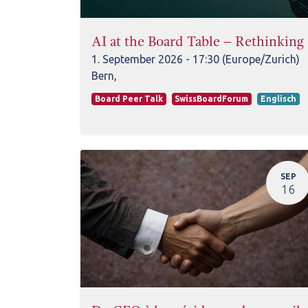
AI at the Board Table – Rethinkin
1. September 2026
-
17:30
(
Europe/Zurich
)
Bern
,
Board Peer Talk
SwissBoardForum
Englisch
SEP
16