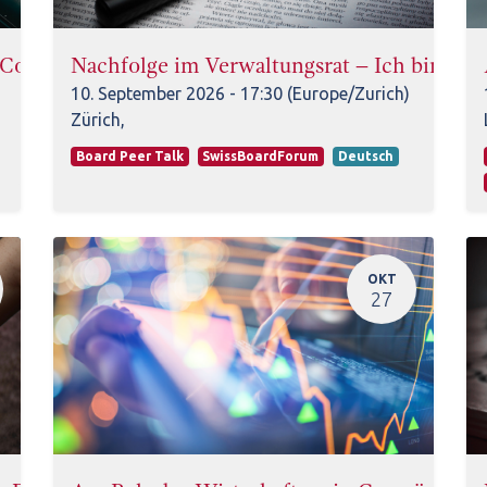
g Communication, Collaboration & Leadership
Nachfolge im Verwaltungsrat – Ich bin VR
10. September 2026
-
17:30
(
Europe/Zurich
)
Zürich
,
Board Peer Talk
SwissBoardForum
Deutsch
OKT
27