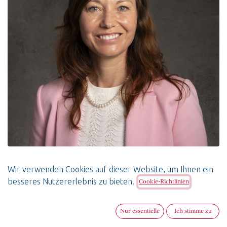
Mylène Thiébaud
Wir verwenden Cookies auf dieser Website, um Ihnen ein
besseres Nutzererlebnis zu bieten.
Cookie-Richtlinien
Geschäftsführerin SwissBoardForum
+ 41 77 524 56 31
Nur essentielle
Ich stimme zu
mthiebaud@swissboardforum.ch