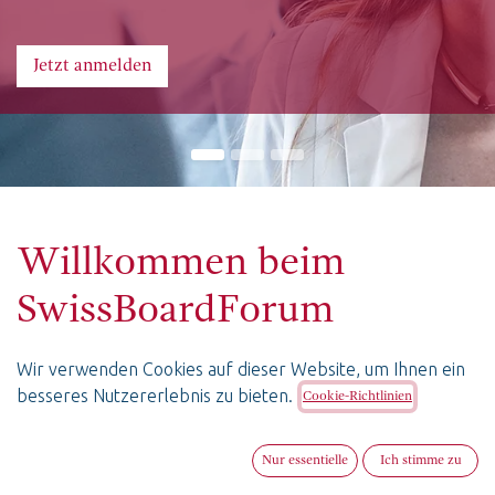
Jetzt anmelden
Willkommen beim
SwissBoardForum
Wir verwenden Cookies auf dieser Website, um Ihnen ein
Die Schweizer Plattform für Verwaltungsräte
besseres Nutzererlebnis zu bieten.
Cookie-Richtlinien
und Corporate Governance
Das SwissBoardForum ist eine schweizweite Plattform für
Nur essentielle
Ich stimme zu
Verwaltungsrats-Themen und Corporate Governance zur