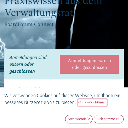
Praxiswissen aus dem
Verwaltungsrat
BoardForum Connect
Anmeldungen sind
Anmeldungen extern
extern oder
oder geschlossen
geschlossen
Stakeholder Management in
Wir verwenden Cookies auf dieser Website, um Ihnen ein
stürmischen Zeiten –
besseres Nutzererlebnis zu bieten.
Cookie-Richtlinien
Praxiswissen aus dem
Verwaltungsrat
Nur essentielle
Ich stimme zu