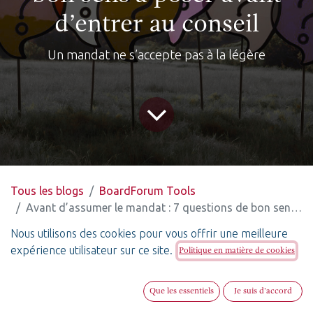
d’entrer au conseil
Un mandat ne s’accepte pas à la légère
Tous les blogs
BoardForum Tools
Avant d’assumer le mandat : 7 questions de bon sens à poser avant d’entrer au conseil
Nous utilisons des cookies pour vous offrir une meilleure
expérience utilisateur sur ce site.
Politique en matière de cookies
Recevoir une proposition pour intégrer un conseil
d’administration est souvent vécu comme une
Que les essentiels
Je suis d'accord
reconnaissance. Mais avant de signer, encore faut-il