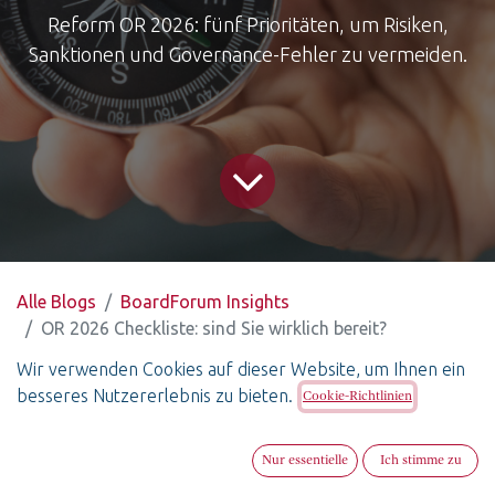
Reform OR 2026: fünf Prioritäten, um Risiken,
Sanktionen und Governance-Fehler zu vermeiden.
Alle Blogs
BoardForum Insights
OR 2026 Checkliste: sind Sie wirklich bereit?
Wir verwenden Cookies auf dieser Website, um Ihnen ein
2026 ändert das Obligationenrecht.
besseres Nutzererlebnis zu bieten.
Cookie-Richtlinien
Sind Sie wirklich bereit?
Compliance ist keine Option mehr. Ab 2026 beginnt
Nur essentielle
Ich stimme zu
für Schweizer Unternehmen eine neue Ära der