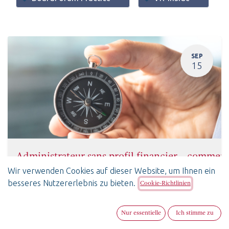
SEP
15
Administrateur sans profil financier… comment r
15. September 2026
-
11:30
(
Europe/Zurich
)
Wir verwenden Cookies auf dieser Website, um Ihnen ein
Lausanne
,
besseres Nutzererlebnis zu bieten.
Cookie-Richtlinien
BoardForum Practice
SwissBoardForum
Französisch
Nur essentielle
Ich stimme zu