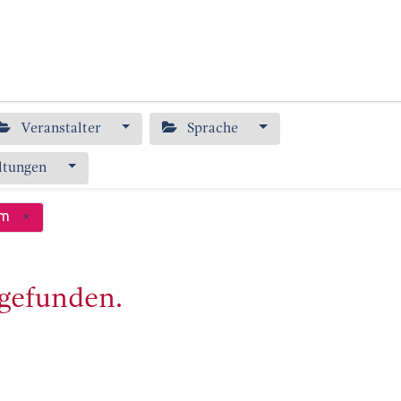
s
Publikationen
Bildung
Über uns
Veranstalter
Sprache
ltungen
um
×
 gefunden.