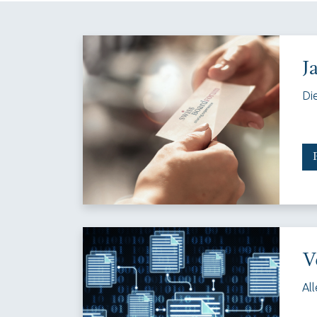
J
Di
V
Al