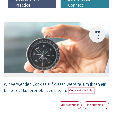
Practice
Connect
SEP
15
Administrateur sans profil financier… comment r
Wir verwenden Cookies auf dieser Website, um Ihnen ein
15. September 2026
-
11:30
(
Europe/Zurich
)
besseres Nutzererlebnis zu bieten.
Cookie-Richtlinien
Lausanne
,
BoardForum Practice
SwissBoardForum
Französisch
Nur essentielle
Ich stimme zu