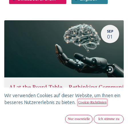
SEP
01
AI at the Board Table – Rethinking Communica
1. September 2026
-
17:30
(
Europe/Zurich
)
Wir verwenden Cookies auf dieser Website, um Ihnen ein
Bern
,
besseres Nutzererlebnis zu bieten.
Cookie-Richtlinien
Board Peer Talk
SwissBoardForum
Englisch
Nur essentielle
Ich stimme zu