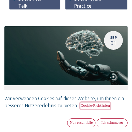
Talk
Practice
SEP
01
AI at the Board Table – Rethinking Communica
Wir verwenden Cookies auf dieser Website, um Ihnen ein
1. September 2026
-
17:30
(
Europe/Zurich
)
besseres Nutzererlebnis zu bieten.
Cookie-Richtlinien
Bern
,
Board Peer Talk
SwissBoardForum
Englisch
Nur essentielle
Ich stimme zu