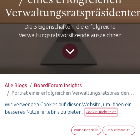
/ eines erfolgreichen
Verwaltungsratspräsidente
Die 3 Eigenschaften, die erfolgreiche
Verwaltungsratsvorsitzende auszeichnen
Alle Blogs
BoardForum Insights
Porträt einer erfolgreichen Verwaltungsratspräsidentin / eines erfolgreichen Verwaltungsratspräsidenten
Wir verwenden Cookies auf dieser Website, um Ihnen ein
Was eine herausragende Präsidentin
besseres Nutzererlebnis zu bieten.
Cookie-Richtlinien
/ Präsidenten wirklich ausmacht, ist
nicht der Titel, sondern die Haltung
Nur essentielle
Ich stimme zu
Man bewundert die Ruhe, ihre natürliche Autorität