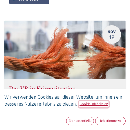
NOV
18
Der VR in Krisensituation
18. November 2025
-
17:30
(
Europe/Zurich
)
Wir verwenden Cookies auf dieser Website, um Ihnen ein
Bern
,
Schweiz
besseres Nutzererlebnis zu bieten.
Cookie-Richtlinien
VR-Inside
SwissBoardForum
Deutsch
Nur essentielle
Ich stimme zu
Anmeldungen extern oder geschlossen