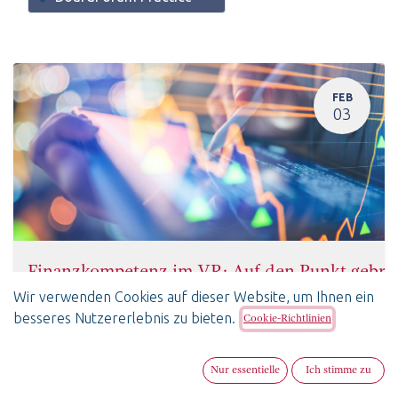
FEB
03
Finanzkompetenz im VR: Auf den Punkt gebra
3. Februar 2026
-
11:00
(
Europe/Zurich
)
Wir verwenden Cookies auf dieser Website, um Ihnen ein
Zürich
,
besseres Nutzererlebnis zu bieten.
Cookie-Richtlinien
BoardForum Practice
SwissBoardForum
Deutsch
Nur essentielle
Ich stimme zu
Ausverkauft