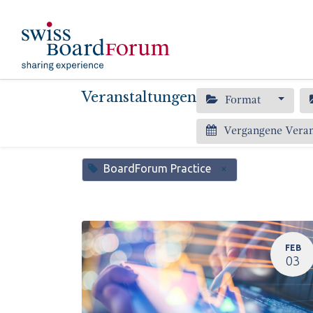
​
Aktuelles
Event
Veranstaltungen
Format
Vergangene Vera
BoardForum Practice
×
FEB
03