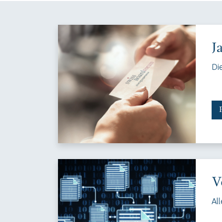
J
Di
V
Al