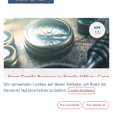
APR
15
From Family Business to Family Office : Gover
15. April 2026
-
17:30
(
Europe/Zurich
)
Wir verwenden Cookies auf dieser Website, um Ihnen ein
Zürich
,
besseres Nutzererlebnis zu bieten.
Cookie-Richtlinien
Board Peer Talk
SwissBoardForum
Englisch
Nur essentielle
Ich stimme zu
Anmeldungen extern oder geschlossen